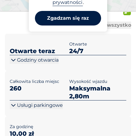
Plac Defilad Warszawa pl.
prywatności
.
Defilad 1
Zgadzam się raz
Al
Al
Otwórz wszystko
Zamknij wszystko
Otwarte
Otwarte teraz
24/7
Godziny otwarcia
Całkowita liczba miejsc
Wysokość wjazdu
260
Maksymalna
2,80m
Usługi parkingowe
Za godzinę
10,00 zł