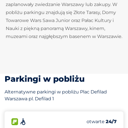
zaplanowały zwiedzanie Warszawy lub zakupy. W
pobliżu parkingu znajdują się Złote Tarasy, Domy
Towarowe Wars Sawa Junior oraz Pałac Kultury i
Nauki z piękną panoramą Warszawy, kinem,
muzeami oraz najgłębszym basenem w Warszawie.
Parkingi w pobliżu
Alternatywne parkingi w pobliżu Plac Defilad
Warszawa pl. Defilad 1
69
Całkowita liczba
FLOW
Accessible
Liczba miejsc par
otwarte
24/7