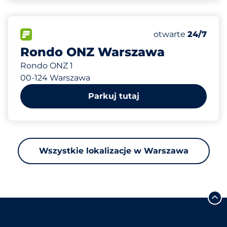
497
Całkowita liczba
FLOW
Liczba miejsc par
otwarte
24/7
Rondo ONZ Warszawa
Rondo ONZ 1
00-124 Warszawa
Parkuj tutaj
Wszystkie lokalizacje w Warszawa