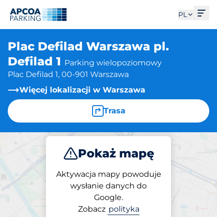
Otw
PL
Plac Defilad Warszawa pl.
Defilad 1
Parking wielopoziomowy
Plac Defilad 1, 00-901 Warszawa
Więcej lokalizacji w Warszawa
Trasa
Pokaż mapę
Parkuj
Aktywacja mapy powoduje
wysłanie danych do
Google.
Parking na miejscu
Zobacz
polityka