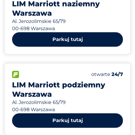
LIM Marriott naziemny
Warszawa
Al. Jerozolimskie 65/79
00-698 Warszawa
Parkuj tutaj
180
Całkowita liczba
FLOW
Liczba miejsc par
otwarte
24/7
LIM Marriott podziemny
Warszawa
Al. Jerozolimskie 65/79
00-698 Warszawa
Parkuj tutaj