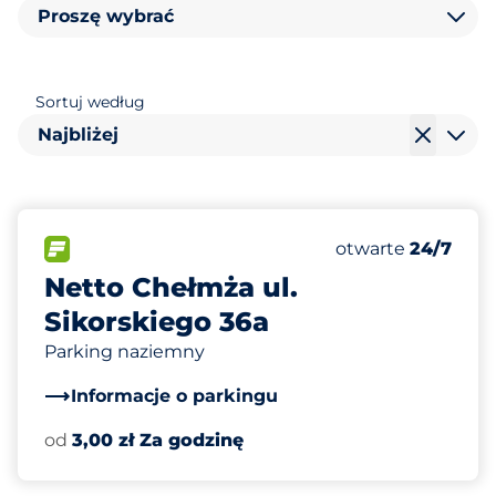
Proszę wybrać
Sortuj według
Najbliżej
37
Całkowita liczba
FLOW
Liczba miejsc par
Sobota
otwarte
24/7
Netto Chełmża ul.
Sikorskiego 36a
Parking naziemny
Informacje o parkingu
od
3,00 zł Za godzinę