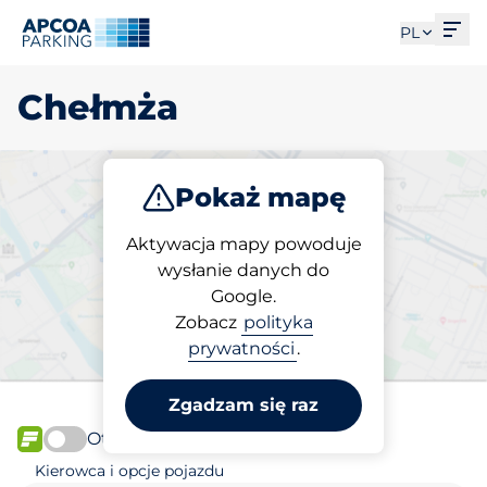
Otw
PL
Chełmża
Pokaż mapę
Parkuj
Aktywacja mapy powoduje
wysłanie danych do
Google.
Wybierz miejsce
Zobacz
polityka
parkingowe w Chełmża
prywatności
.
Zgadzam się raz
Otwórz teraz
FLOW
Kierowca i opcje pojazdu