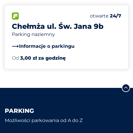
50
Całkowita liczba
FLOW
Liczba miejsc par
Sobota
otwarte
24/7
Chełmża ul. Św. Jana 9b
Parking naziemny
Informacje o parkingu
Od
3,00 zł za godzinę
PARKING
Możliwości parkowania od A do Z