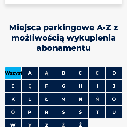
Miejsca parkingowe A-Z z
możliwością wykupienia
abonamentu
Wszystko
A
Ą
B
C
Ć
D
E
Ę
F
G
H
I
J
K
L
Ł
M
N
Ń
O
Ó
P
R
S
Ś
T
U
W
Y
Z
Ź
Ż