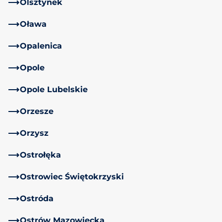
Olsztynek
Oława
Opalenica
Opole
Opole Lubelskie
Orzesze
Orzysz
Ostrołęka
Ostrowiec Świętokrzyski
Ostróda
Ostrów Mazowiecka