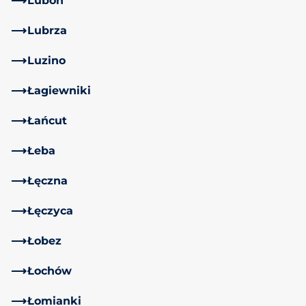
Luboń
Lubrza
Luzino
Łagiewniki
Łańcut
Łeba
Łęczna
Łęczyca
Łobez
Łochów
Łomianki