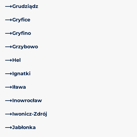
Grudziądz
Gryfice
Gryfino
Grzybowo
Hel
Ignatki
Iława
Inowrocław
Iwonicz-Zdrój
Jabłonka