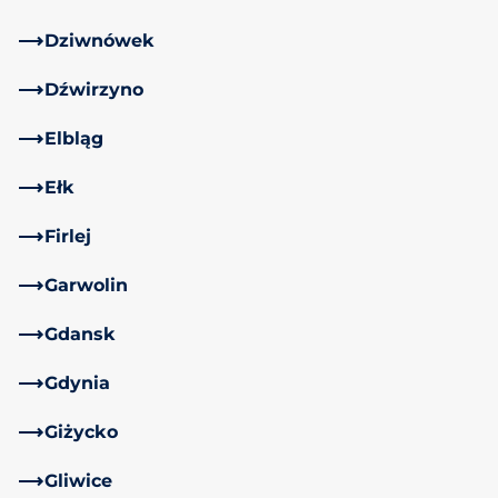
Dziwnówek
Dźwirzyno
Elbląg
Ełk
Firlej
Garwolin
Gdansk
Gdynia
Giżycko
Gliwice