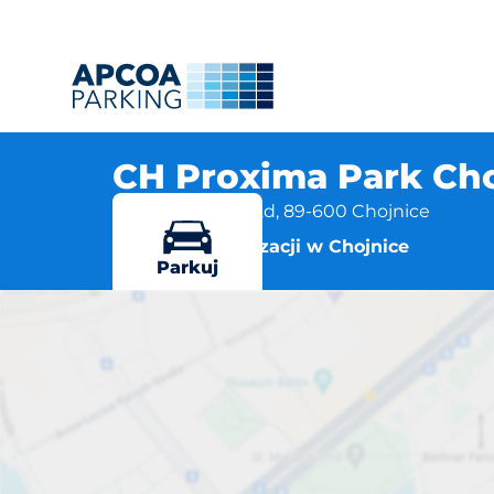
CH Proxima Park Choj
ul. Jana Pawła II 2d, 89-600 Chojnice
Więcej lokalizacji w Chojnice
Parkuj
CH Proxima P