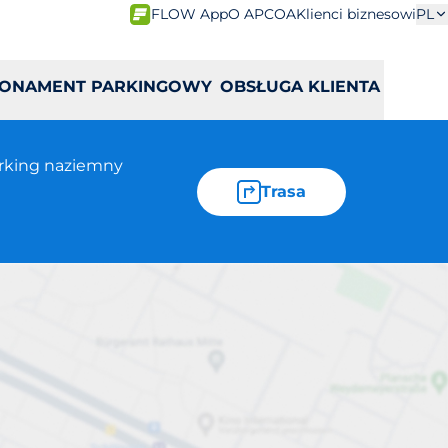
FLOW App
O APCOA
Klienci biznesowi
PL
ONAMENT PARKINGOWY
OBSŁUGA KLIENTA
rking naziemny
Trasa
ana Pawła II