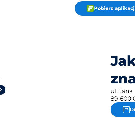
Pobierz aplika
Jak
zna
3
ul. Jana
89-600 
D