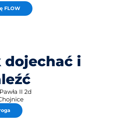
cję FLOW
 dojechać i
leźć
 Pawła II 2d
Chojnice
roga