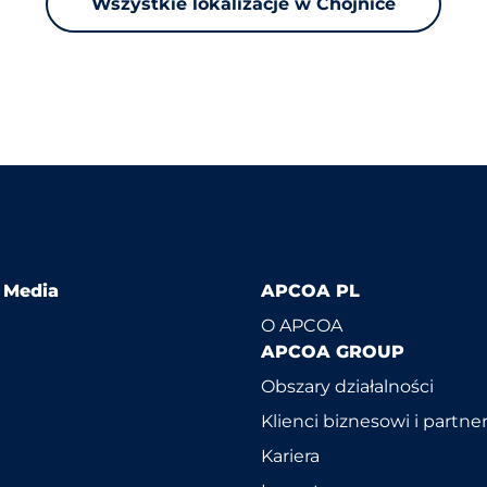
Wszystkie lokalizacje w Chojnice
l Media
APCOA PL
O APCOA
APCOA GROUP
Obszary działalności
Klienci biznesowi i partne
Kariera