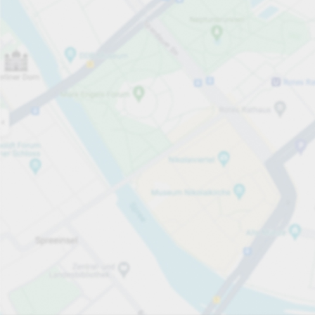
Otwarte teraz
Godziny otwarcia
Całkowita liczba miejsc
65
Usługi parkingowe
za godzinę