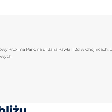
wy Proxima Park, na ul. Jana Pawła II 2d w Chojnicach. 
gowych.
bliżu