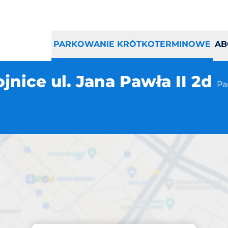
PARKOWANIE KRÓTKOTERMINOWE
AB
nice ul. Jana Pawła II 2d
Pa
Parking na miejscu
ark Chojnice ul. J