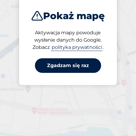
2d
Pokaż mapę
Aktywacja mapy powoduje
wysłanie danych do Google.
Zobacz
polityka prywatności
.
Otwarte
24/7
Zgadzam się raz