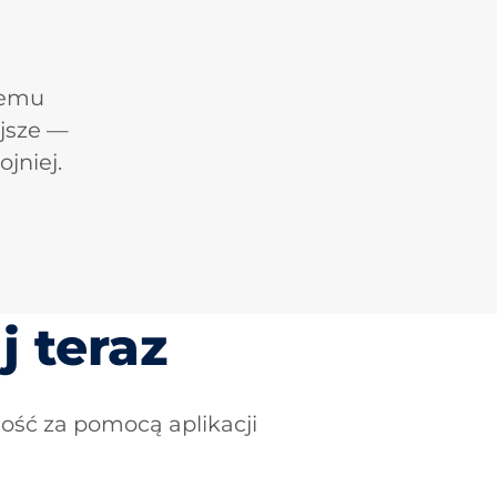
łemu
jsze —
jniej.
j teraz
ność za pomocą aplikacji