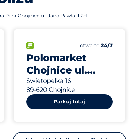
 Park Chojnice ul. Jana Pawła II 2d
931 m
55
ba miejsc&nbsp
Całkowita liczba mie
arkingowych:
FLOW&nbsp
Liczba miejsc parkingo
Czwartek&nbsp
otwarte
24/7
Polomarket
Chojnice ul.
Świętopełka 16
Świętopełka 16
89-620 Chojnice
Parkuj tutaj