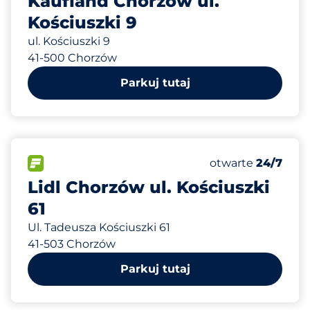
Kaufland Chorzów ul.
Kościuszki 9
ul. Kościuszki 9
41-500 Chorzów
Parkuj tutaj
849 m
85
Całkowita liczba
FLOW
Liczba miejsc par
Sobota
otwarte
24/7
Lidl Chorzów ul. Kościuszki
61
Ul. Tadeusza Kościuszki 61
41-503 Chorzów
Parkuj tutaj