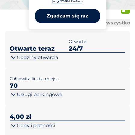
prywatności
.
Kościuszki 3
Zgadzam się raz
Al
Al
Otwórz wszystko
Zamknij wszystko
Otwarte
Otwarte teraz
24/7
Godziny otwarcia
Całkowita liczba miejsc
70
Usługi parkingowe
4,00 zł
Ceny i płatności