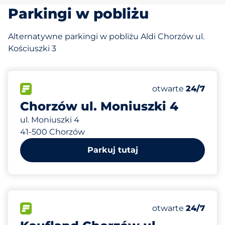
Parkingi w pobliżu
Alternatywne parkingi w pobliżu Aldi Chorzów ul.
Kościuszki 3
158 m
80
Całkowita liczba
FLOW
Liczba miejsc par
Sobota
otwarte
24/7
Chorzów ul. Moniuszki 4
ul. Moniuszki 4
41-500 Chorzów
Parkuj tutaj
195 m
230
Całkowita liczba
FLOW
Liczba miejsc par
Sobota
otwarte
24/7