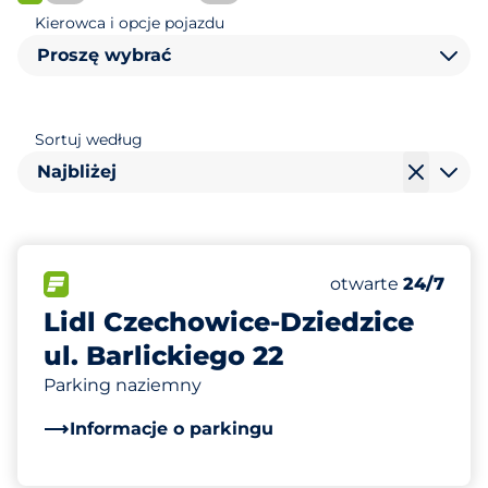
FLOW
Kierowca i opcje pojazdu
Proszę wybrać
Sortuj według
Najbliżej
70
Całkowita liczba
FLOW
Liczba miejsc par
Sobota
otwarte
24/7
Lidl Czechowice-Dziedzice
ul. Barlickiego 22
Parking naziemny
Informacje o parkingu