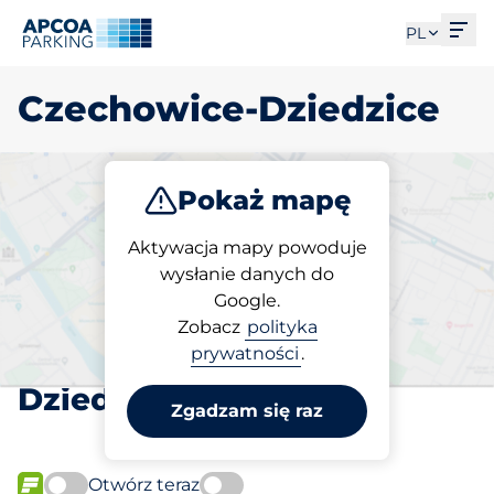
Otw
PL
Czechowice-Dziedzice
Pokaż mapę
Parkuj
Aktywacja mapy powoduje
wysłanie danych do
Google.
Wybierz miejsce
Zobacz
polityka
parkingowe w Czechowice-
prywatności
.
Dziedzice
Zgadzam się raz
Otwórz teraz