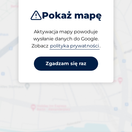
Pokaż mapę
Aktywacja mapy powoduje
Otwarte
wysłanie danych do Google.
24/7
Zobacz
polityka prywatności
.
Zgadzam się raz