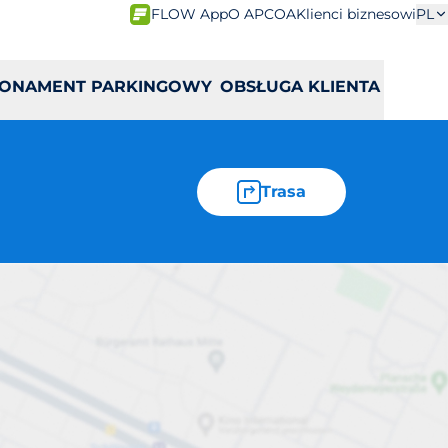
FLOW App
O APCOA
Klienci biznesowi
PL
ONAMENT PARKINGOWY
OBSŁUGA KLIENTA
Trasa
uska 406