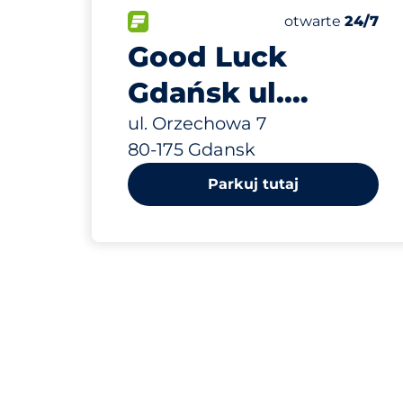
466 m
130
Całkowita licz
FLOW&nbsp
Liczba miejsc p
Piątek&nbsp
otwarte
24/7
Good Luck
Gdańsk ul.
Orzechowa 7
ul. Orzechowa 7
80-175 Gdansk
Parkuj tutaj