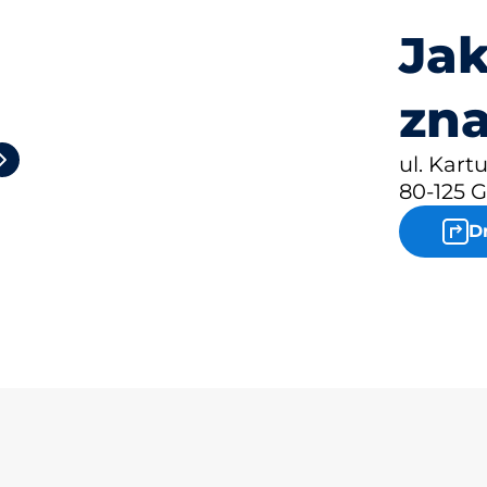
Jak
zna
2
ul. Kart
80-125 
D