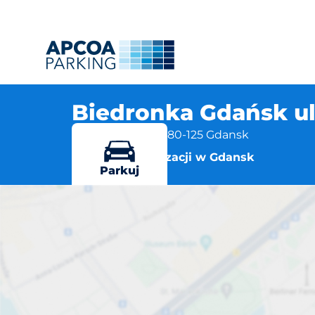
Biedronka Gdańsk ul
ul. Kartuska 406, 80-125 Gdansk
Więcej lokalizacji w Gdansk
Parkuj
Biedronk