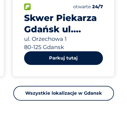
682 m
32
ba miejsc&nbsp
Całkowita liczba mie
arkingowych:
FLOW&nbsp
Liczba miejsc parkingo
Piątek&nbsp
otwarte
24/7
Skwer Piekarza
Gdańsk ul.
Orzechowa 1
ul. Orzechowa 1
80-125 Gdansk
Parkuj tutaj
Wszystkie lokalizacje w Gdansk