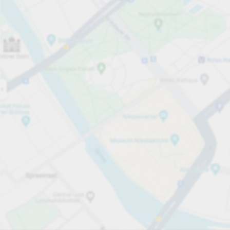
Otwarte teraz
Godziny otwarcia
Całkowita liczba miejsc
50
Usługi parkingowe
za godzinę
2,00 zł
Ceny i płatności