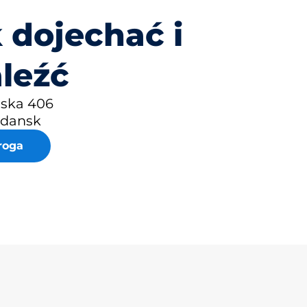
 dojechać i
leźć
uska 406
Gdansk
roga