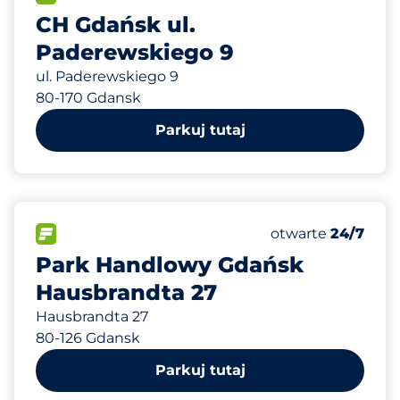
CH Gdańsk ul.
Paderewskiego 9
ul. Paderewskiego 9
80-170 Gdansk
Parkuj tutaj
12
Całkowita liczba
FLOW
Liczba miejsc par
Poniedziałek
otwarte
24/7
Park Handlowy Gdańsk
Hausbrandta 27
Hausbrandta 27
80-126 Gdansk
Parkuj tutaj