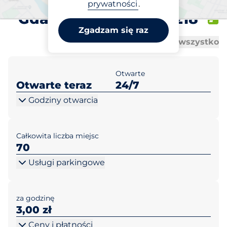
Centrum Kartuska
prywatności
.
Gdańsk ul. Kartuska 218
Zgadzam się raz
Al
Al
Otwórz wszystko
Zamknij wszystko
Otwarte
Otwarte teraz
24/7
Godziny otwarcia
Całkowita liczba miejsc
70
Usługi parkingowe
za godzinę
3,00 zł
Ceny i płatności