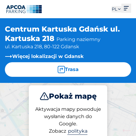
Otw
PL
Centrum Kartuska Gdańsk ul.
Kartuska 218
Parking naziemny
ul. Kartuska 218, 80-122 Gdansk
Więcej lokalizacji w Gdansk
Trasa
Pokaż mapę
Parkuj
Aktywacja mapy powoduje
wysłanie danych do
Google.
Parking na miejscu
Zobacz
polityka