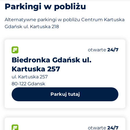
Parkingi w pobliżu
Alternatywne parkingi w pobliżu Centrum Kartuska
Gdańsk ul. Kartuska 218
42
Całkowita liczba
FLOW
Liczba miejsc par
Poniedziałek
otwarte
24/7
Biedronka Gdańsk ul.
Kartuska 257
ul. Kartuska 257
80-122 Gdansk
Parkuj tutaj
11
Całkowita liczba
FLOW
Liczba miejsc par
Poniedziałek
otwarte
24/7