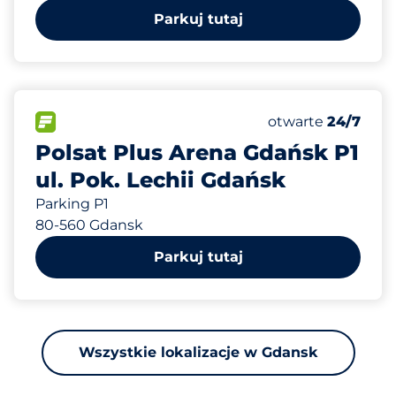
Parkuj tutaj
486 m
318
Całkowita liczba
FLOW&nbsp
Liczba miejsc par
Czwartek&nbsp
otwarte
24/7
Polsat Plus Arena Gdańsk P1
ul. Pok. Lechii Gdańsk
Parking P1
80-560 Gdansk
Parkuj tutaj
Wszystkie lokalizacje w Gdansk