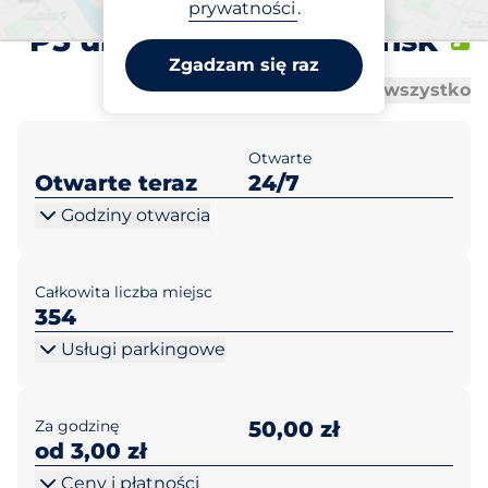
Polsat Plus Arena Gdańsk
prywatności
.
P5 ul. Pok. Lechii Gdańsk
Zgadzam się raz
Al
Al
Otwórz wszystko
Zamknij wszystko
Otwarte
Otwarte teraz
24/7
Godziny otwarcia
Całkowita liczba miejsc
354
Usługi parkingowe
Za godzinę
50,00 zł
od 3,00 zł
Ceny i płatności