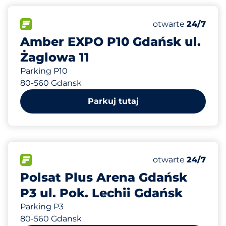
142 m
350
Całkowita liczba
FLOW&nbsp
Liczba miejsc par
Czwartek&nbsp
otwarte
24/7
Amber EXPO P10 Gdańsk ul.
Żaglowa 11
Parking P10
80-560 Gdansk
Parkuj tutaj
413 m
411
Całkowita liczba
FLOW&nbsp
Liczba miejsc par
Czwartek&nbsp
otwarte
24/7
Polsat Plus Arena Gdańsk
P3 ul. Pok. Lechii Gdańsk
Parking P3
80-560 Gdansk