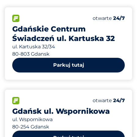
835 m
88
Całkowita liczba
FLOW&nbsp
Liczba miejsc par
Czwartek&nbsp
otwarte
24/7
Gdańskie Centrum
Świadczeń ul. Kartuska 32
ul. Kartuska 32/34
80-803 Gdansk
Parkuj tutaj
990 m
115
Całkowita liczba
FLOW&nbsp
Liczba miejsc par
Czwartek&nbsp
otwarte
24/7
Gdańsk ul. Wspornikowa
ul. Wspornikowa
80-254 Gdansk