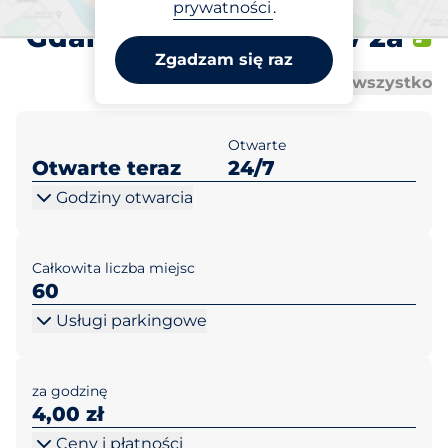
Zielonoświątkowy Zbór
prywatności
.
Gdańsk ul. Menonitów 2a
Zgadzam się raz
Al
Al
Otwórz wszystko
Zamknij wszystko
Otwarte
Otwarte teraz
24/7
Godziny otwarcia
Całkowita liczba miejsc
60
Usługi parkingowe
za godzinę
4,00 zł
Ceny i płatności