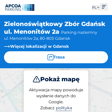
Otw
PL
Zielonoświątkowy Zbór Gdańsk
ul. Menonitów 2a
Parking naziemny
ul. Menonitów 2a, 80-805 Gdansk
Więcej lokalizacji w Gdansk
Trasa
Pokaż mapę
Parkuj
Aktywacja mapy powoduje
wysłanie danych do
Google.
Parking na miejscu
Zobacz
polityka