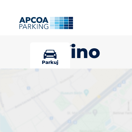
Gryfino
Parkuj
Wybierz miej
Gryfino