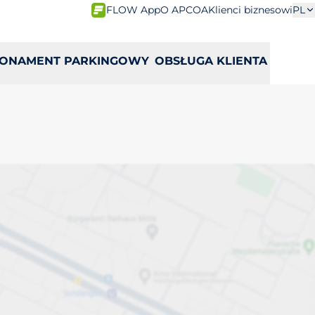
FLOW App
O APCOA
Klienci biznesowi
PL
ONAMENT PARKINGOWY
OBSŁUGA KLIENTA