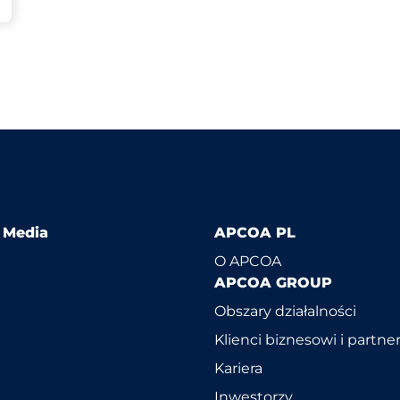
l Media
APCOA PL
O APCOA
APCOA GROUP
Obszary działalności
Klienci biznesowi i partne
Kariera
Inwestorzy