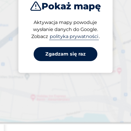
Pokaż mapę
pojazdu
Sortuj według
Aktywacja mapy powoduje
Najbliżej
wysłanie danych do Google.
Zobacz
polityka prywatności
.
Zgadzam się raz
ba miejsc
arkingowych: