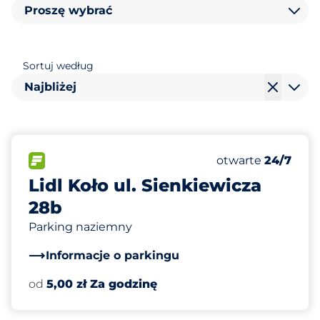
Proszę wybrać
Sortuj według
Najbliżej
90
Całkowita liczba
FLOW
Liczba miejsc par
Sobota
otwarte
24/7
Lidl Koło ul. Sienkiewicza
28b
Parking naziemny
Informacje o parkingu
od
5,00 zł Za godzinę