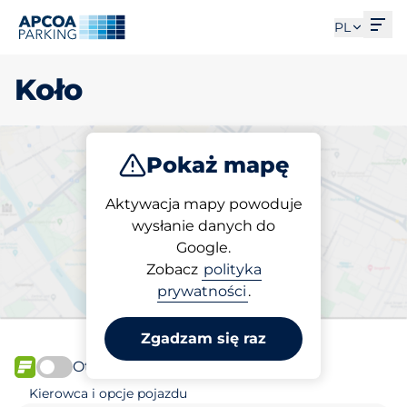
Otw
PL
Koło
Pokaż mapę
Parkuj
Aktywacja mapy powoduje
wysłanie danych do
Google.
Wybierz miejsce
Zobacz
polityka
parkingowe w Koło
prywatności
.
Zgadzam się raz
Otwórz teraz
FLOW
Kierowca i opcje pojazdu