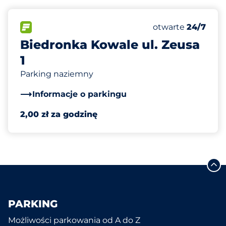
61
Całkowita liczba
FLOW
Liczba miejsc par
Poniedziałek
otwarte
24/7
Biedronka Kowale ul. Zeusa
1
Parking naziemny
Informacje o parkingu
2,00 zł za godzinę
PARKING
Możliwości parkowania od A do Z