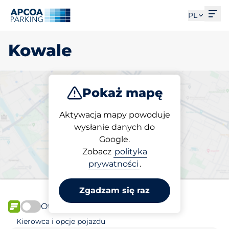
Otw
PL
Kowale
Pokaż mapę
Parkuj
Aktywacja mapy powoduje
wysłanie danych do
Google.
Wybierz miejsce
Zobacz
polityka
parkingowe w Kowale
prywatności
.
Zgadzam się raz
Otwórz teraz
FLOW
Kierowca i opcje pojazdu