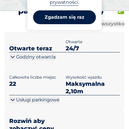
Galeria Kazimierz -
prywatności
.
parking zewnętrzny
Zgadzam się raz
Al
Al
Otwórz wszystko
Zamknij wszystko
Otwarte
Otwarte teraz
24/7
Godziny otwarcia
Całkowita liczba miejsc
Wysokość wjazdu
22
Maksymalna
2,10m
Usługi parkingowe
Rozwiń aby
zobaczyć ceny