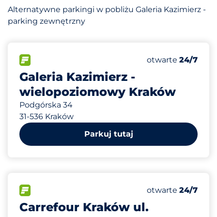
Alternatywne parkingi w pobliżu Galeria Kazimierz -
parking zewnętrzny
1562
Całkowita liczba
FLOW
Liczba miejsc par
Sobota
otwarte
24/7
Galeria Kazimierz -
wielopoziomowy Kraków
Podgórska 34
31-536 Kraków
Parkuj tutaj
727 m
10
Całkowita liczba
FLOW
Liczba miejsc par
Sobota
otwarte
24/7
Carrefour Kraków ul.