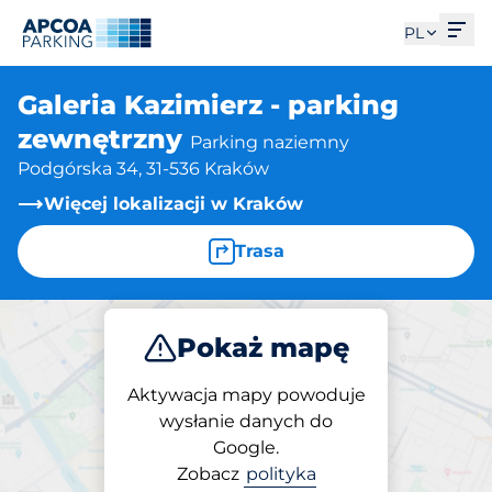
Otw
PL
Galeria Kazimierz - parking
zewnętrzny
Parking naziemny
Podgórska 34, 31-536 Kraków
Więcej lokalizacji w Kraków
Trasa
Pokaż mapę
Parkuj
Aktywacja mapy powoduje
wysłanie danych do
Google.
Parking na miejscu
Zobacz
polityka