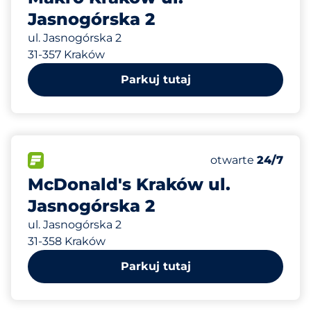
Jasnogórska 2
ul. Jasnogórska 2
31-357 Kraków
Parkuj tutaj
20
Całkowita liczba
FLOW
Liczba miejsc par
otwarte
24/7
McDonald's Kraków ul.
Jasnogórska 2
ul. Jasnogórska 2
31-358 Kraków
Parkuj tutaj