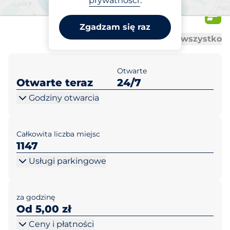
prywatności
.
66
Zgadzam się raz
Al
Al
Otwórz wszystko
Zamknij wszystko
Otwarte
Otwarte teraz
24/7
Godziny otwarcia
Całkowita liczba miejsc
1147
Usługi parkingowe
za godzinę
Od 5,00 zł
Ceny i płatności