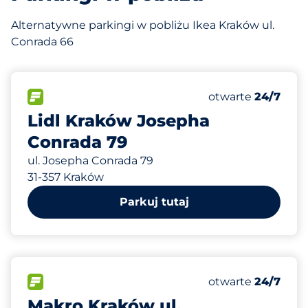
Alternatywne parkingi w pobliżu Ikea Kraków ul.
Conrada 66
100
Całkowita liczba
FLOW
Liczba miejsc par
otwarte
24/7
Lidl Kraków Josepha
Conrada 79
ul. Josepha Conrada 79
31-357 Kraków
Parkuj tutaj
520
Całkowita liczba
FLOW
Liczba miejsc par
otwarte
24/7
Makro Kraków ul.