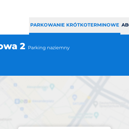
PARKOWANIE KRÓTKOTERMINOWE
AB
howa 2
Parking naziemny
Parking na miejscu
 Kraków ul. Cechow