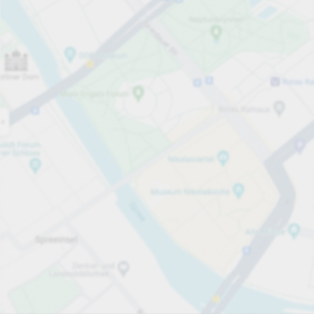
Otwarte teraz
Godziny otwarcia
Całkowita liczba miejsc
50
Usługi parkingowe
za godzinę
5,00 zł
Ceny i płatności