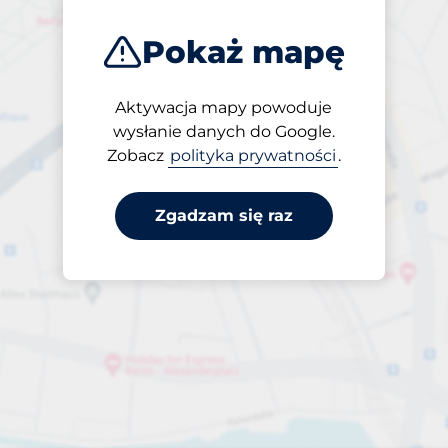
Pokaż mapę
Aktywacja mapy powoduje
Otwarte
wysłanie danych do Google.
24/7
Zobacz
polityka prywatności
.
Zgadzam się raz