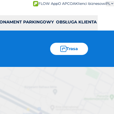
FLOW App
O APCOA
Klienci biznesowi
PL
ONAMENT PARKINGOWY
OBSŁUGA KLIENTA
Trasa
a 2