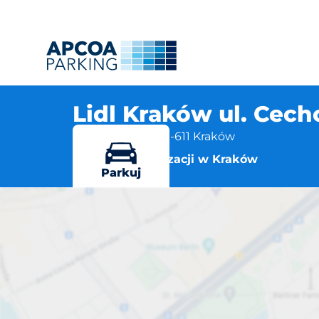
Lidl Kraków ul. Cec
ul. Cechowa 2, 30-611 Kraków
Więcej lokalizacji w Kraków
Parkuj
Lidl