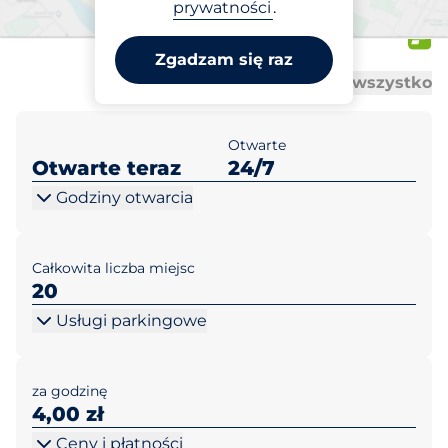
McDonald's Kraków ul.
prywatności
.
Jasnogórska 2
Zgadzam się raz
Al
Al
Otwórz wszystko
Zamknij wszystko
Otwarte
Otwarte teraz
24/7
Godziny otwarcia
Całkowita liczba miejsc
20
Usługi parkingowe
za godzinę
4,00 zł
Ceny i płatności