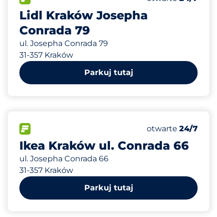
Lidl Kraków Josepha
Conrada 79
ul. Josepha Conrada 79
31-357 Kraków
Parkuj tutaj
538 m
1147
Całkowita liczba
FLOW
Liczba miejsc par
Sobota
otwarte
24/7
Ikea Kraków ul. Conrada 66
ul. Josepha Conrada 66
31-357 Kraków
Parkuj tutaj