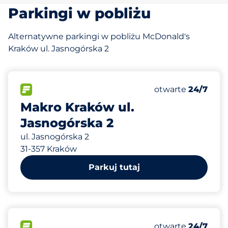
Parkingi w pobliżu
Alternatywne parkingi w pobliżu McDonald's
Kraków ul. Jasnogórska 2
125 m
520
Całkowita liczba
FLOW
Liczba miejsc par
Sobota
otwarte
24/7
Makro Kraków ul.
Jasnogórska 2
ul. Jasnogórska 2
31-357 Kraków
Parkuj tutaj
149 m
100
Całkowita liczba
FLOW
Liczba miejsc par
Sobota
otwarte
24/7