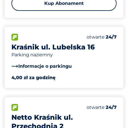
Kup Abonament
14
Całkowita liczba
FLOW
Liczba miejsc par
Sobota
otwarte
24/7
Kraśnik ul. Lubelska 16
Parking naziemny
Informacje o parkingu
4,00 zł za godzinę
40
Całkowita liczba
FLOW
Liczba miejsc par
Sobota
otwarte
24/7
Netto Kraśnik ul.
Przechodnia 2