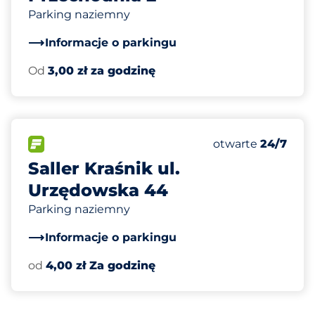
Parking naziemny
Informacje o parkingu
Od
3,00 zł za godzinę
60
Całkowita liczba
FLOW
Liczba miejsc par
Sobota
otwarte
24/7
Saller Kraśnik ul.
Urzędowska 44
Parking naziemny
Informacje o parkingu
od
4,00 zł Za godzinę