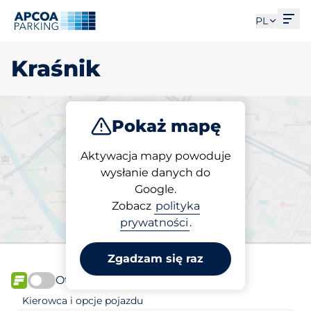
Otw
PL
Kraśnik
Pokaż mapę
Parkuj
Aktywacja mapy powoduje
wysłanie danych do
Google.
Wybierz miejsce
Zobacz
polityka
parkingowe w Kraśnik
prywatności
.
Zgadzam się raz
Otwórz teraz
FLOW
Kierowca i opcje pojazdu