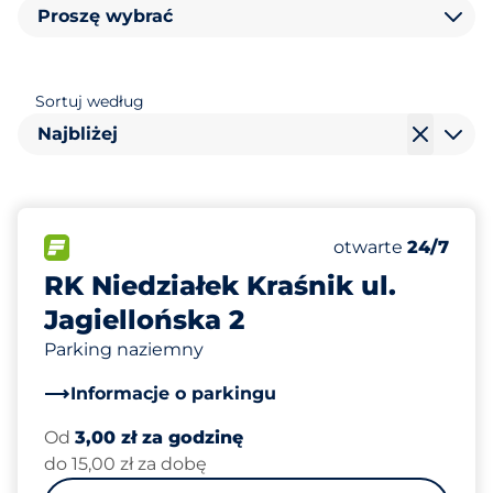
Proszę wybrać
Sortuj według
Najbliżej
40
Całkowita liczba
FLOW
Liczba miejsc par
Sobota
otwarte
24/7
RK Niedziałek Kraśnik ul.
Jagiellońska 2
Parking naziemny
Informacje o parkingu
Od
3,00 zł za godzinę
do 15,00 zł za dobę