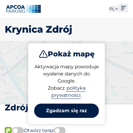
Otw
PL
Krynica Zdrój
Pokaż mapę
Parkuj
Aktywacja mapy powoduje
wysłanie danych do
Google.
Wybierz miejsce
Zobacz
polityka
parkingowe w Krynica
prywatności
.
Zdrój
Zgadzam się raz
Otwórz teraz