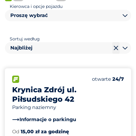
FLOW
Kierowca i opcje pojazdu
Proszę wybrać
Sortuj według
Najbliżej
9
Całkowita liczba
FLOW
Liczba miejsc par
Sobota
otwarte
24/7
Krynica Zdrój ul.
Piłsudskiego 42
Parking naziemny
Informacje o parkingu
Od
15,00 zł za godzinę