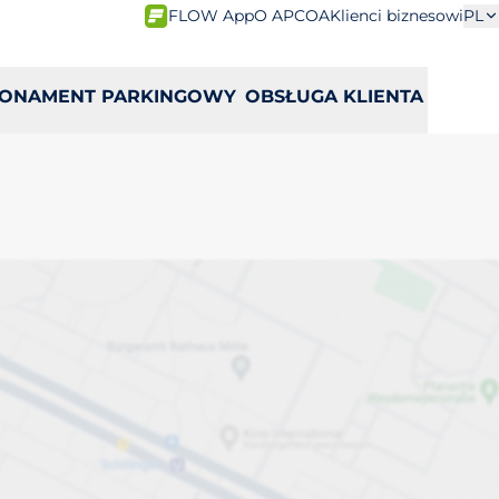
FLOW App
O APCOA
Klienci biznesowi
PL
ONAMENT PARKINGOWY
OBSŁUGA KLIENTA