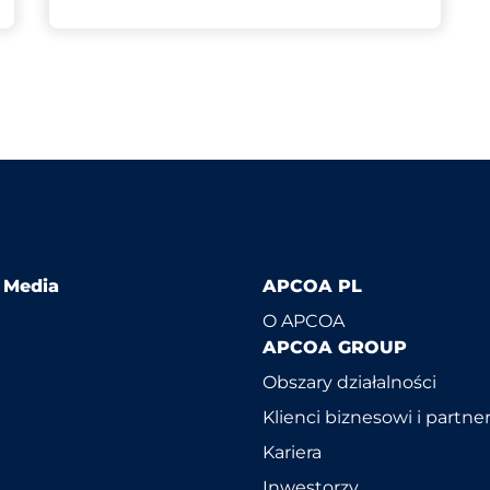
l Media
APCOA PL
O APCOA
APCOA GROUP
Obszary działalności
Klienci biznesowi i partne
Kariera
Inwestorzy