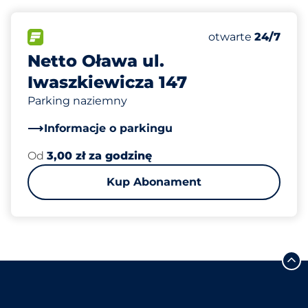
50
Całkowita liczba
FLOW&nbsp
Liczba miejsc par
Czwartek&nbsp
otwarte
24/7
Netto Oława ul.
Iwaszkiewicza 147
Parking naziemny
Informacje o parkingu
Od
3,00 zł za godzinę
Kup Abonament