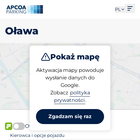
Otw
PL
Oława
Pokaż mapę
Parkuj
Ładuj
Aktywacja mapy powoduje
wysłanie danych do
Google.
Wybierz miejsce
Zobacz
polityka
parkingowe w Oława
prywatności
.
Zgadzam się raz
Otwórz teraz
FLOW
Kierowca i opcje pojazdu