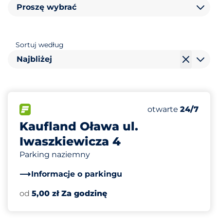
Proszę wybrać
Sortuj według
Najbliżej
160
Całkowita liczba
FLOW&nbsp
Liczba miejsc par
Czwartek&nbsp
otwarte
24/7
Kaufland Oława ul.
Iwaszkiewicza 4
Parking naziemny
Informacje o parkingu
od
5,00 zł Za godzinę