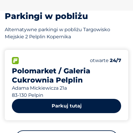
Parkingi w pobliżu
Alternatywne parkingi w pobliżu Targowisko
Miejskie 2 Pelplin Kopernika
183 m
120
Całkowita liczba
FLOW
Liczba miejsc par
otwarte
24/7
Polomarket / Galeria
Cukrownia Pelplin
Adama Mickiewicza 21a
83-130 Pelpin
Parkuj tutaj