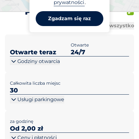
Targowisko Miejskie 2
prywatności
.
Pelplin Kopernika
Zgadzam się raz
Al
Al
Otwórz wszystko
Zamknij wszystko
Otwarte
Otwarte teraz
24/7
Godziny otwarcia
Całkowita liczba miejsc
30
Usługi parkingowe
za godzinę
Od 2,00 zł
Ceny i płatności