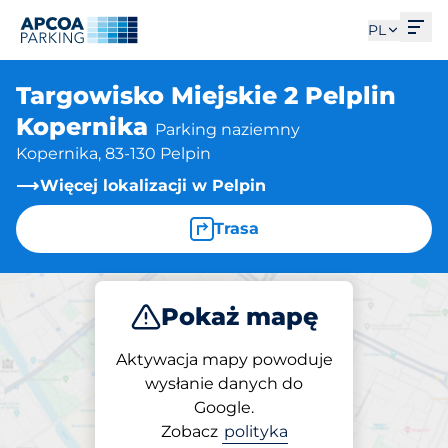
Otw
PL
Targowisko Miejskie 2 Pelplin
Kopernika
Parking naziemny
Kopernika, 83-130 Pelpin
Więcej lokalizacji w Pelpin
Trasa
Pokaż mapę
Parkuj
Aktywacja mapy powoduje
wysłanie danych do
Google.
Parking na miejscu
Zobacz
polityka