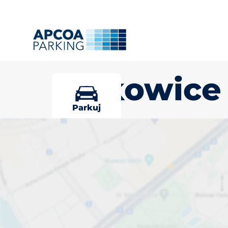
Polkowice
Parkuj
Wybierz miej
Polkowice