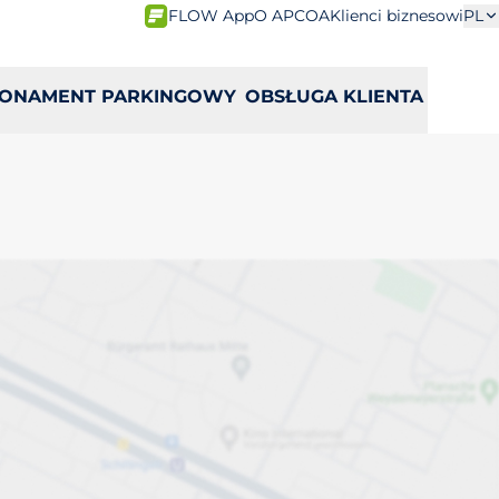
FLOW App
O APCOA
Klienci biznesowi
PL
ONAMENT PARKINGOWY
OBSŁUGA KLIENTA