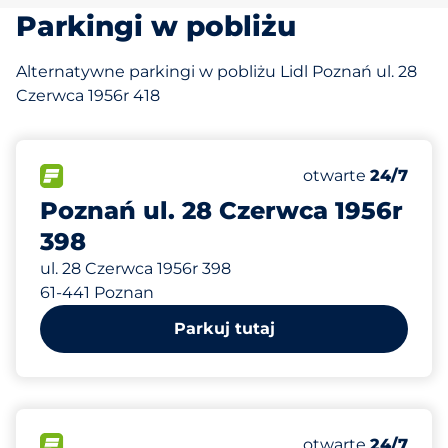
Parkingi w pobliżu
Alternatywne parkingi w pobliżu Lidl Poznań ul. 28
Czerwca 1956r 418
299 m
16
Całkowita liczba
FLOW&nbsp
Liczba miejsc par
Piątek&nbsp
otwarte
24/7
Poznań ul. 28 Czerwca 1956r
398
ul. 28 Czerwca 1956r 398
61-441 Poznan
Parkuj tutaj
483 m
60
Całkowita liczba
FLOW&nbsp
Liczba miejsc par
Piątek&nbsp
otwarte
24/7