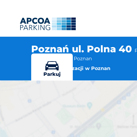
Poznań ul. Polna 40
Polna 40, 60-549 Poznan
Więcej lokalizacji w Poznan
Parkuj
P