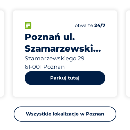
170 m
25
ba miejsc&nbsp
Całkowita liczba mie
arkingowych:
FLOW&nbsp
Liczba miejsc parkingo
Czwartek&nbsp
otwarte
24/7
Poznań ul.
Szamarzewskiego
29
Szamarzewskiego 29
61-001 Poznan
Parkuj tutaj
Wszystkie lokalizacje w Poznan