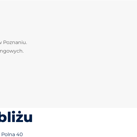
w Poznaniu.
kingowych.
bliżu
. Polna 40