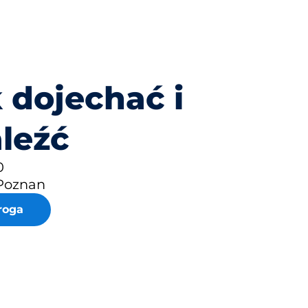
 dojechać i
leźć
0
Poznan
roga