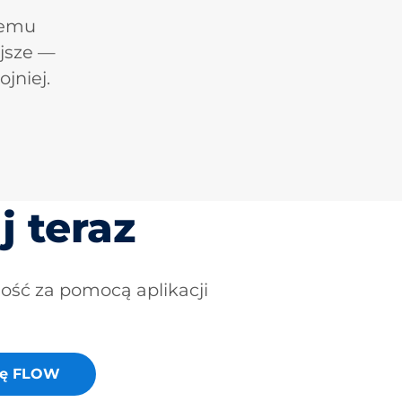
łemu
jsze —
jniej.
j teraz
ność za pomocą aplikacji
cję FLOW