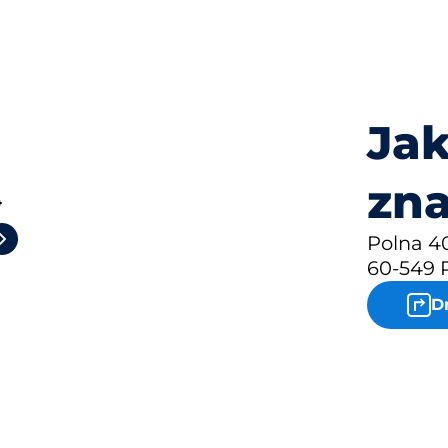
Jak
zna
4
Polna 4
60-549 
D