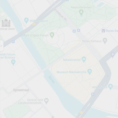
Otwarte teraz
Godziny otwarcia
Całkowita liczba miejsc
30
Usługi parkingowe
za godzinę
Od 4,00 zł
Ceny i płatności