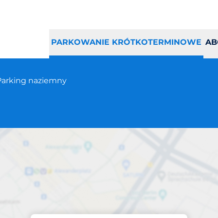
PARKOWANIE KRÓTKOTERMINOWE
AB
Parking naziemny
Parking na miejscu
oznań ul. Polna 40