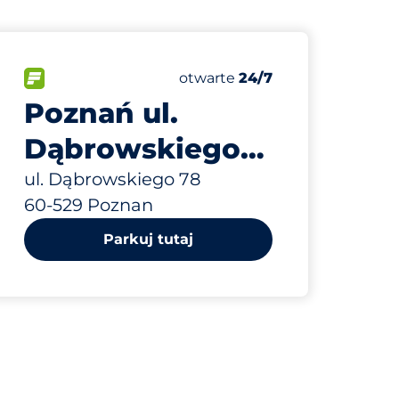
350 m
80
jsc&nbsp
Całkowita liczba miejsc&nbs
wych:
FLOW&nbsp
Liczba miejsc parkingowych:
Czwartek&nbsp
otwarte
24/7
Poznań ul.
Dąbrowskiego
78
ul. Dąbrowskiego 78
60-529 Poznan
Parkuj tutaj