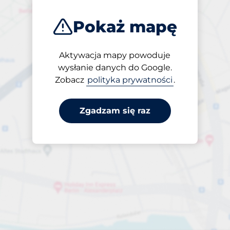
Pokaż mapę
Aktywacja mapy powoduje
Otwarte
wysłanie danych do Google.
24/7
Zobacz
polityka prywatności
.
Zgadzam się raz