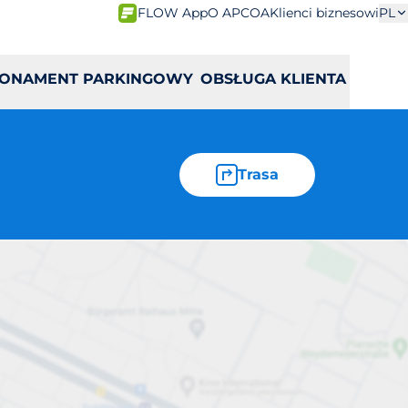
FLOW App
O APCOA
Klienci biznesowi
PL
ONAMENT PARKINGOWY
OBSŁUGA KLIENTA
Trasa