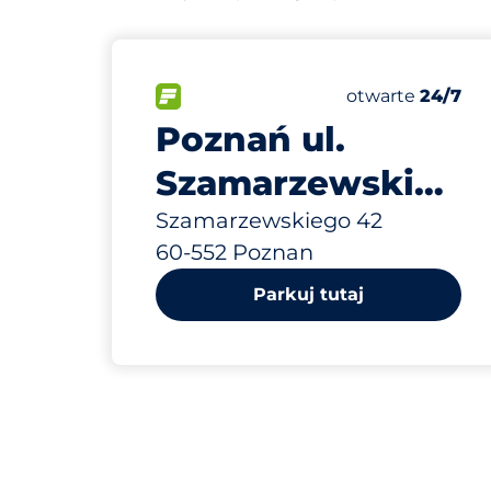
52 m
30
Całkowita licz
FLOW&nbsp
Liczba miejsc p
Czwartek&nbsp
otwarte
24/7
Poznań ul.
Szamarzewskiego
42
Szamarzewskiego 42
60-552 Poznan
Parkuj tutaj