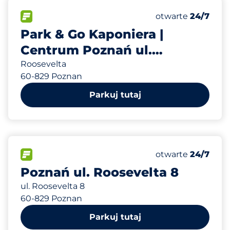
157 m
240
Całkowita liczba
FLOW&nbsp
Liczba miejsc par
Czwartek&nbsp
otwarte
24/7
Park & Go Kaponiera |
Centrum Poznań ul.
Roosevelt
Roosevelta
60-829 Poznan
Parkuj tutaj
194 m
40
Całkowita liczba
FLOW&nbsp
Liczba miejsc par
Czwartek&nbsp
otwarte
24/7
Poznań ul. Roosevelta 8
ul. Roosevelta 8
60-829 Poznan
Parkuj tutaj