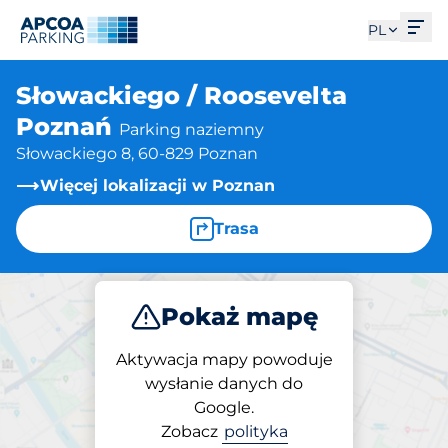
Otw
PL
Słowackiego / Roosevelta
Poznań
Parking naziemny
Słowackiego 8, 60-829 Poznan
Więcej lokalizacji w Poznan
Trasa
Pokaż mapę
Parkuj
Aktywacja mapy powoduje
wysłanie danych do
Google.
Parking na miejscu
Zobacz
polityka