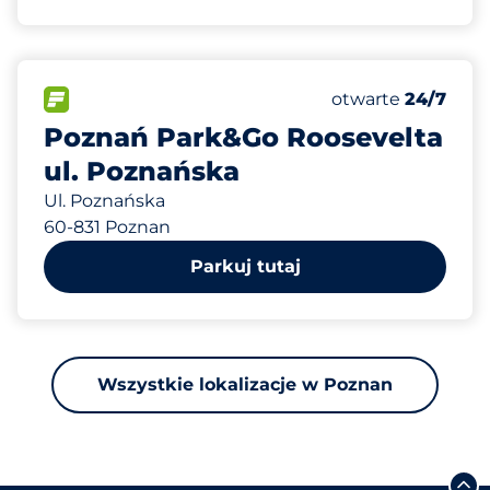
466 m
48
Całkowita liczba
FLOW&nbsp
Liczba miejsc par
Czwartek&nbsp
otwarte
24/7
Poznań Park&Go Roosevelta
ul. Poznańska
Ul. Poznańska
60-831 Poznan
Parkuj tutaj
Wszystkie lokalizacje w Poznan