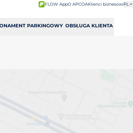
FLOW App
O APCOA
Klienci biznesowi
PL
ONAMENT PARKINGOWY
OBSŁUGA KLIENTA