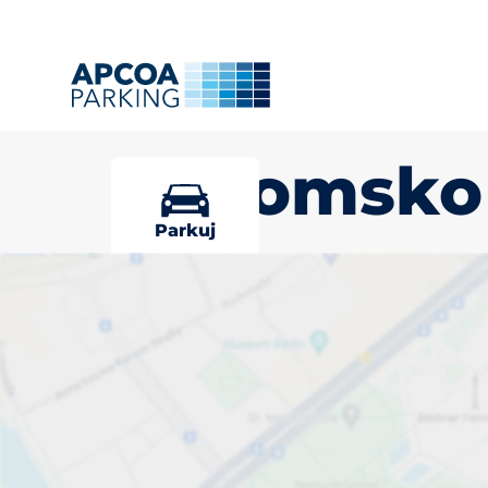
Radomsko
Parkuj
Wybierz miej
Radomsko