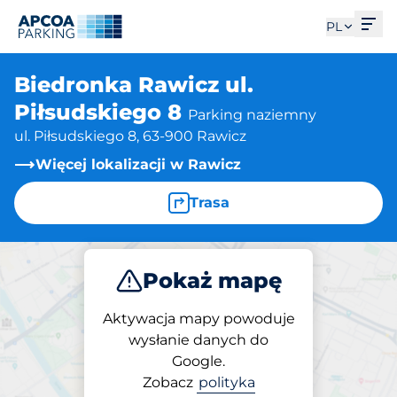
Otw
PL
Biedronka Rawicz ul.
Piłsudskiego 8
Parking naziemny
ul. Piłsudskiego 8, 63-900 Rawicz
Więcej lokalizacji w Rawicz
Trasa
Pokaż mapę
Parkuj
Aktywacja mapy powoduje
wysłanie danych do
Google.
Parking na miejscu
Zobacz
polityka