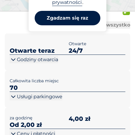
Biedronka Rawicz ul.
prywatności
.
Piłsudskiego 8
Zgadzam się raz
Al
Al
Otwórz wszystko
Zamknij wszystko
Otwarte
Otwarte teraz
24/7
Godziny otwarcia
Całkowita liczba miejsc
70
Usługi parkingowe
za godzinę
4,00 zł
Od 2,00 zł
Ceny i płatności