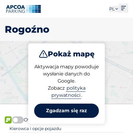
Otw
PL
Rogoźno
Pokaż mapę
Parkuj
Aktywacja mapy powoduje
wysłanie danych do
Google.
Wybierz miejsce
Zobacz
polityka
parkingowe w Rogoźno
prywatności
.
Zgadzam się raz
Otwórz teraz
FLOW
Kierowca i opcje pojazdu