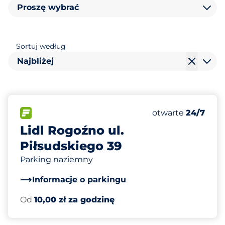
Proszę wybrać
Sortuj według
Najbliżej
95
Całkowita liczba
FLOW&nbsp
Liczba miejsc par
Czwartek&nbsp
otwarte
24/7
Lidl Rogoźno ul.
Piłsudskiego 39
Parking naziemny
Informacje o parkingu
Od
10,00 zł za godzinę