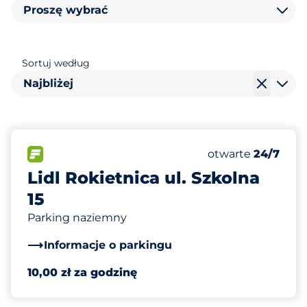
Proszę wybrać
Sortuj według
Najbliżej
140
Całkowita liczba
FLOW&nbsp
Liczba miejsc par
Czwartek&nbsp
otwarte
24/7
Lidl Rokietnica ul. Szkolna
15
Parking naziemny
Informacje o parkingu
10,00 zł za godzinę