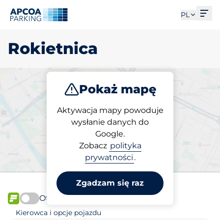
Otw
PL
Rokietnica
Pokaż mapę
Parkuj
Aktywacja mapy powoduje
wysłanie danych do
Google.
Wybierz miejsce
Zobacz
polityka
parkingowe w Rokietnica
prywatności
.
Zgadzam się raz
Otwórz teraz
FLOW
Kierowca i opcje pojazdu