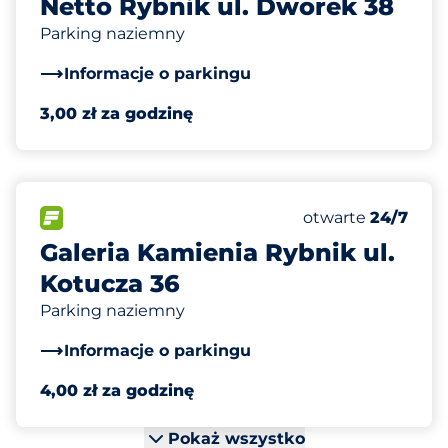
Netto Rybnik ul. Dworek 38
Parking naziemny
Informacje o parkingu
3,00 zł za godzinę
20
Całkowita liczba
FLOW
Liczba miejsc par
Sobota
otwarte
24/7
Galeria Kamienia Rybnik ul.
Kotucza 36
Parking naziemny
Informacje o parkingu
4,00 zł za godzinę
Pokaż wszystko