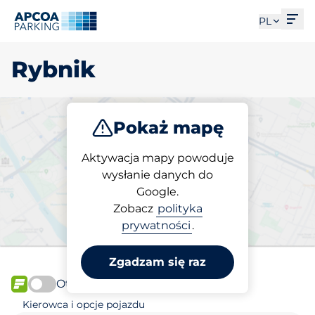
Otw
PL
Rybnik
Pokaż mapę
Parkuj
Ładuj
Aktywacja mapy powoduje
wysłanie danych do
Google.
Wybierz miejsce
Zobacz
polityka
parkingowe w Rybnik
prywatności
.
Zgadzam się raz
Otwórz teraz
FLOW
Kierowca i opcje pojazdu