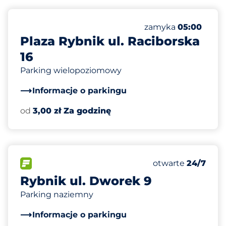
380
Całkowita liczba m
Liczba miejsc parki
Sobota
zamyka
05:00
Plaza Rybnik ul. Raciborska
16
Parking wielopoziomowy
Informacje o parkingu
od
3,00 zł Za godzinę
50
Całkowita liczba
FLOW
Liczba miejsc par
Sobota
otwarte
24/7
Rybnik ul. Dworek 9
Parking naziemny
Informacje o parkingu