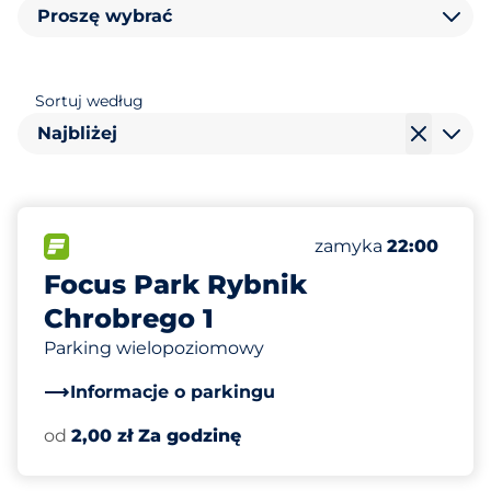
Proszę wybrać
Sortuj według
Najbliżej
320
Całkowita liczba m
FLOW
Liczba miejsc parki
Sobota
zamyka
22:00
Focus Park Rybnik
Chrobrego 1
Parking wielopoziomowy
Informacje o parkingu
od
2,00 zł Za godzinę