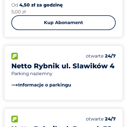
Od
4,50 zł za godzinę
5,00 zł
Kup Abonament
60
Całkowita liczba
FLOW
Liczba miejsc par
Sobota
otwarte
24/7
Netto Rybnik ul. Slawików 4
Parking naziemny
Informacje o parkingu
65
Całkowita liczba
FLOW
Liczba miejsc par
Sobota
otwarte
24/7