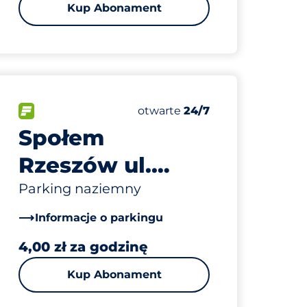
Kup Abonament
70
sc
Całkowita liczba miejsc
wych:
FLOW
Liczba miejsc parkingowych:
Piątek
otwarte
24/7
Społem
Rzeszów ul.
Bardowskiego 1
Parking naziemny
Informacje o parkingu
4,00 zł za godzinę
Kup Abonament