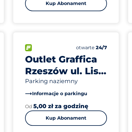
Kup Abonament
550
ba miejsc
Całkowita liczba miej
arkingowych:
FLOW
Liczba miejsc parkingo
Piątek
otwarte
24/7
Outlet Graffica
Rzeszów ul. Lisa
Kuli 19
Parking naziemny
Informacje o parkingu
5,00 zł za godzinę
Od
Kup Abonament