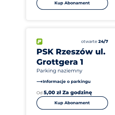
Kup Abonament
140
Całkowita licz
FLOW
Liczba miejsc p
Piątek
otwarte
24/7
PSK Rzeszów ul.
Grottgera 1
Parking naziemny
Informacje o parkingu
5,00 zł Za godzinę
Od
Kup Abonament