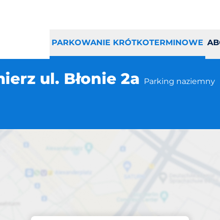
PARKOWANIE KRÓTKOTERMINOWE
AB
erz ul. Błonie 2a
Parking naziemny
Parking na miejscu
e Sandomierz ul. 