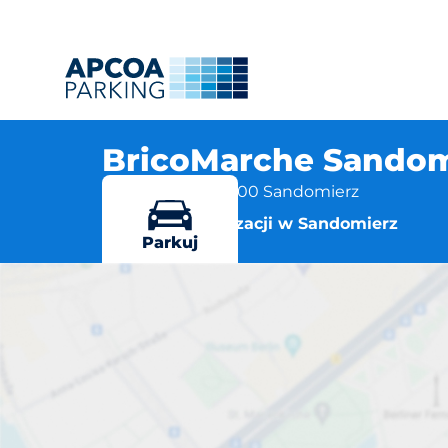
BricoMarche Sandomi
ul. Błonie 2a, 27-600 Sandomierz
Więcej lokalizacji w Sandomierz
Parkuj
BricoMarch