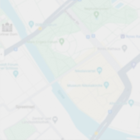
Otwarte teraz
Godziny otwarcia
Całkowita liczba miejsc
90
Usługi parkingowe
za godzinę
Od 3,00 zł
Ceny i płatności