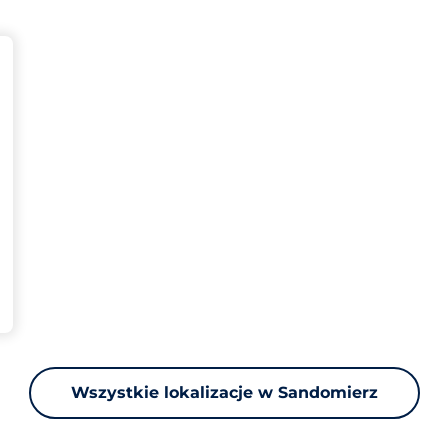
ba miejsc
arkingowych:
Wszystkie lokalizacje w Sandomierz