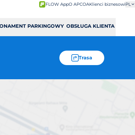
FLOW App
O APCOA
Klienci biznesowi
PL
ONAMENT PARKINGOWY
OBSŁUGA KLIENTA
Trasa
Błonie 2a