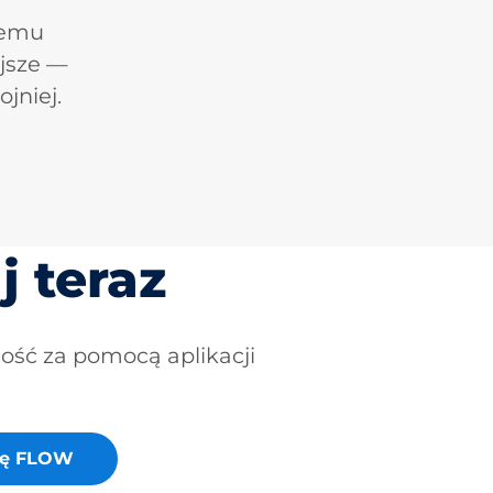
łemu
jsze —
jniej.
j teraz
ność za pomocą aplikacji
cję FLOW