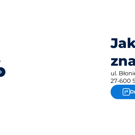
Jak
zna
4
ul. Błoni
27-600 
D