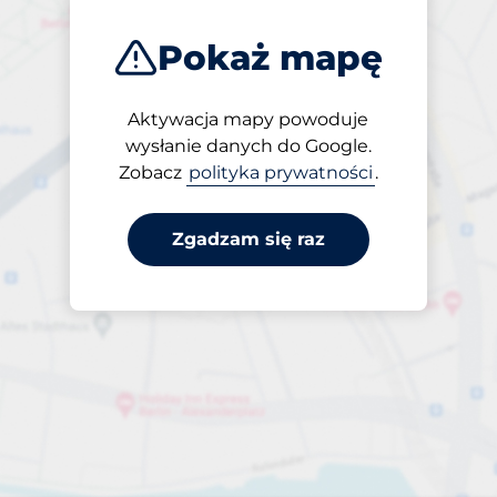
Pokaż mapę
Aktywacja mapy powoduje
Otwarte
wysłanie danych do Google.
24/7
Zobacz
polityka prywatności
.
Zgadzam się raz
za dobę
do 50,00 zł