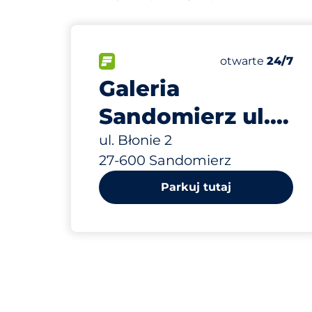
129 m
145
Całkowita licz
FLOW
Liczba miejsc p
Piątek
otwarte
24/7
Galeria
Sandomierz ul.
Błonie 2
ul. Błonie 2
27-600 Sandomierz
Parkuj tutaj