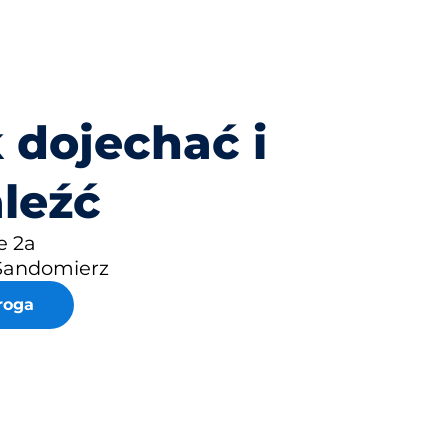
 dojechać i
leźć
e 2a
Sandomierz
roga