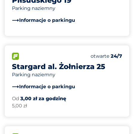
Piłsudskiego 19
Parking naziemny
Informacje o parkingu
12
Całkowita liczba
FLOW&nbsp
Liczba miejsc par
Piątek&nbsp
otwarte
24/7
Stargard al. Żołnierza 25
Parking naziemny
Informacje o parkingu
Od
3,00 zł za godzinę
5,00 zł
100