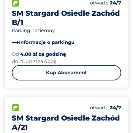
Całkowita liczba
FLOW&nbsp
Liczba miejsc par
Piątek&nbsp
otwarte
24/7
SM Stargard Osiedle Zachód
B/1
Parking naziemny
Informacje o parkingu
Od
4,00 zł za godzinę
do 25,00 zł za dobę
Kup Abonament
100
Całkowita liczba
FLOW&nbsp
Liczba miejsc par
Piątek&nbsp
otwarte
24/7
SM Stargard Osiedle Zachód
A/21