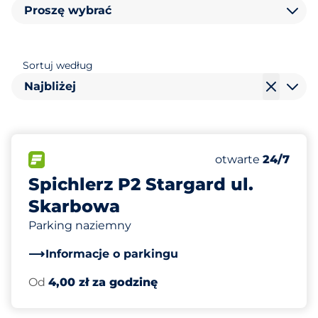
Proszę wybrać
Sortuj według
Najbliżej
18
Całkowita liczba
FLOW&nbsp
Liczba miejsc par
Piątek&nbsp
otwarte
24/7
Spichlerz P2 Stargard ul.
Skarbowa
Parking naziemny
Informacje o parkingu
Od
4,00 zł za godzinę