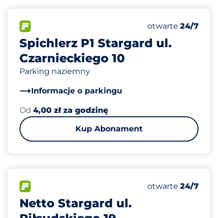
15
Całkowita liczba
FLOW&nbsp
Liczba miejsc par
Piątek&nbsp
otwarte
24/7
Spichlerz P1 Stargard ul.
Czarnieckiego 10
Parking naziemny
Informacje o parkingu
Od
4,00 zł za godzinę
Kup Abonament
28
Całkowita liczba
FLOW&nbsp
Liczba miejsc par
Piątek&nbsp
otwarte
24/7
Netto Stargard ul.