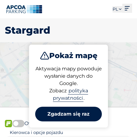
Otw
PL
Stargard
Pokaż mapę
Parkuj
Aktywacja mapy powoduje
wysłanie danych do
Google.
Wybierz miejsce
Zobacz
polityka
parkingowe w Stargard
prywatności
.
Zgadzam się raz
Otwórz teraz
FLOW
Kierowca i opcje pojazdu