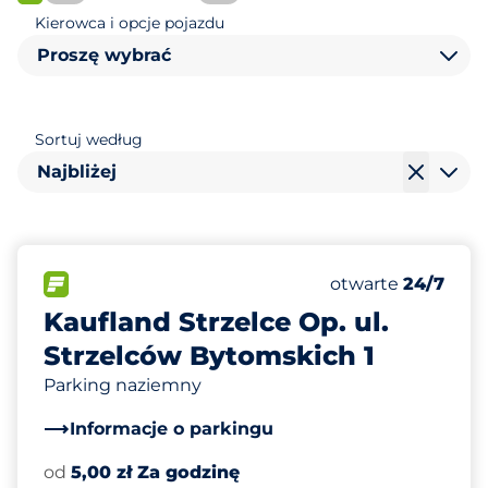
FLOW
Kierowca i opcje pojazdu
Proszę wybrać
Sortuj według
Najbliżej
160
Całkowita liczba
FLOW
Liczba miejsc par
Sobota
otwarte
24/7
Kaufland Strzelce Op. ul.
Strzelców Bytomskich 1
Parking naziemny
Informacje o parkingu
od
5,00 zł Za godzinę