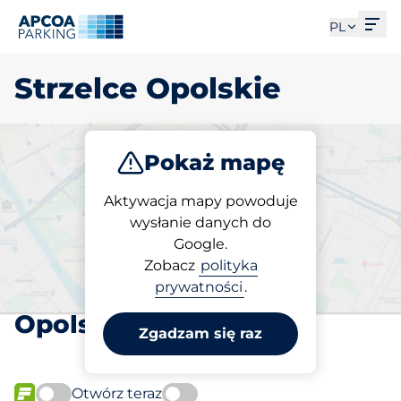
Otw
PL
Strzelce Opolskie
Pokaż mapę
Parkuj
Ładuj
Aktywacja mapy powoduje
wysłanie danych do
Google.
Wybierz miejsce
Zobacz
polityka
parkingowe w Strzelce
prywatności
.
Opolskie
Zgadzam się raz
Otwórz teraz