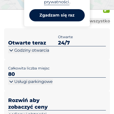
Aldi Sulechów ul. Jana
prywatności
.
Pawła II 48
Zgadzam się raz
Al
Al
Otwórz wszystko
Zamknij wszystko
Otwarte
Otwarte teraz
24/7
Godziny otwarcia
Całkowita liczba miejsc
80
Usługi parkingowe
Rozwiń aby
zobaczyć ceny