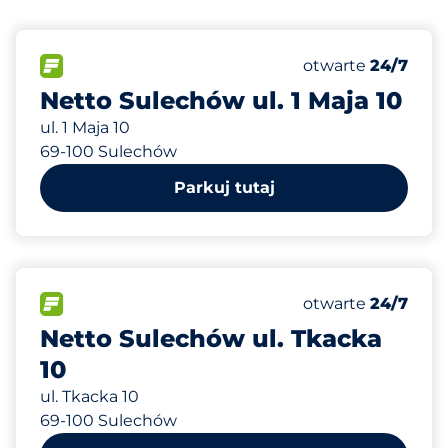
427 m
60
Całkowita liczba
FLOW
Liczba miejsc par
Piątek
otwarte
24/7
Netto Sulechów ul. 1 Maja 10
ul. 1 Maja 10
69-100 Sulechów
Parkuj tutaj
666 m
110
Całkowita liczba
FLOW
Liczba miejsc par
Piątek
otwarte
24/7
Netto Sulechów ul. Tkacka
10
ul. Tkacka 10
69-100 Sulechów