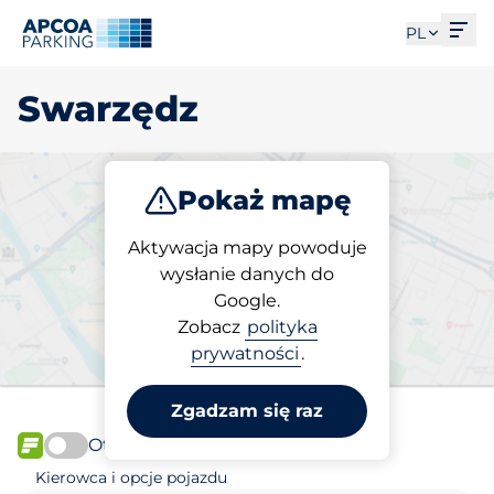
Otw
PL
Swarzędz
Pokaż mapę
Parkuj
Aktywacja mapy powoduje
wysłanie danych do
Google.
Wybierz miejsce
Zobacz
polityka
parkingowe w Swarzędz
prywatności
.
Zgadzam się raz
Otwórz teraz
FLOW
Kierowca i opcje pojazdu