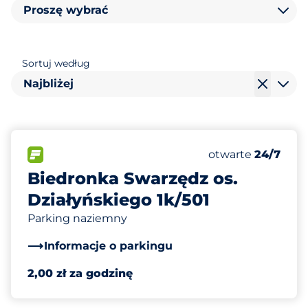
Proszę wybrać
Sortuj według
Najbliżej
30
Całkowita liczba
FLOW
Liczba miejsc par
otwarte
24/7
Biedronka Swarzędz os.
Działyńskiego 1k/501
Parking naziemny
Informacje o parkingu
2,00 zł za godzinę