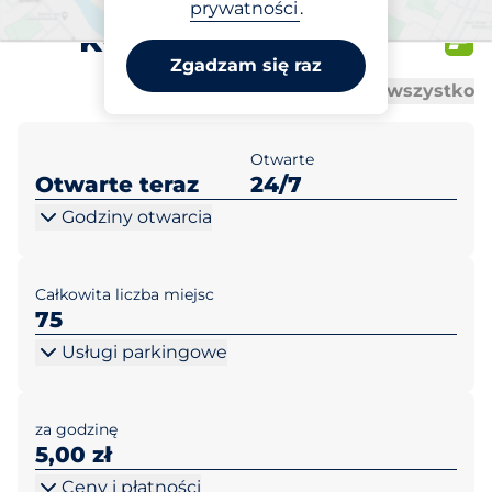
Lidl Tarnów ul.
prywatności
.
Kwiatkowskiego 2
Zgadzam się raz
Al
Al
Otwórz wszystko
Zamknij wszystko
Otwarte
Otwarte teraz
24/7
Godziny otwarcia
Całkowita liczba miejsc
75
Usługi parkingowe
za godzinę
5,00 zł
Ceny i płatności