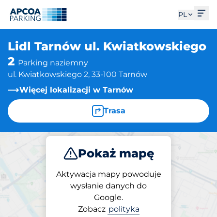
Otw
PL
Lidl Tarnów ul. Kwiatkowskiego
2
Parking naziemny
ul. Kwiatkowskiego 2, 33-100 Tarnów
Więcej lokalizacji w Tarnów
Trasa
Pokaż mapę
Parkuj
Aktywacja mapy powoduje
wysłanie danych do
Google.
Parking na miejscu
Zobacz
polityka