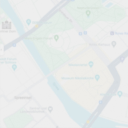
Otwarte teraz
Godziny otwarcia
Całkowita liczba miejsc
20
Usługi parkingowe
Za godzinę
Od 2,00 zł
Ceny i płatności