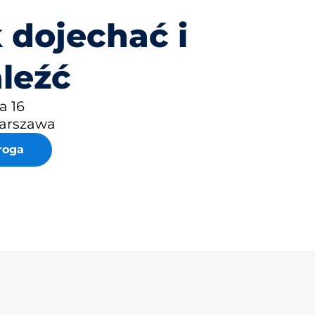
 dojechać i
leźć
 16
Warszawa
roga