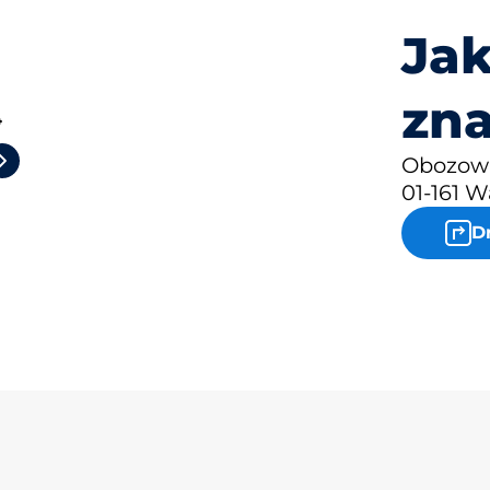
Jak
zna
4
Obozowa
01-161 
D