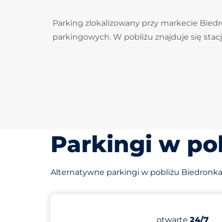
Parking zlokalizowany przy markecie Biedr
parkingowych. W pobliżu znajduje się stacja 
Parkingi w po
Alternatywne parkingi w pobliżu Biedronk
161 m
40
Całkowita licz
Liczba miejsc p
Sobota
otwarte
24/7