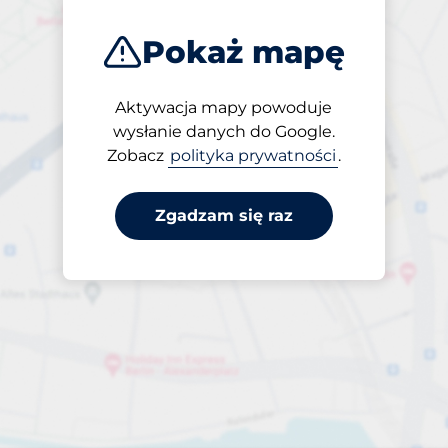
Pokaż mapę
Aktywacja mapy powoduje
Otwarte
wysłanie danych do Google.
24/7
Zobacz
polityka prywatności
.
Zgadzam się raz
Wysokość wjazdu
Maksymalna 2,50m
4,00 zł