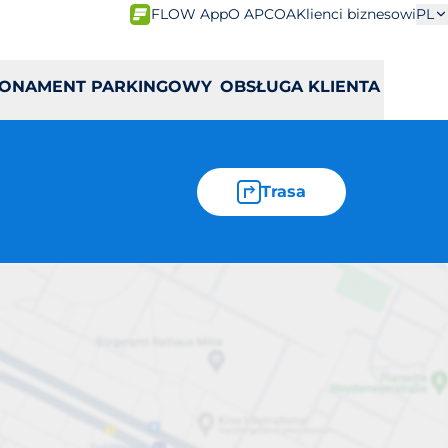
FLOW App
O APCOA
Klienci biznesowi
PL
ONAMENT PARKINGOWY
OBSŁUGA KLIENTA
Trasa
ozowa 16