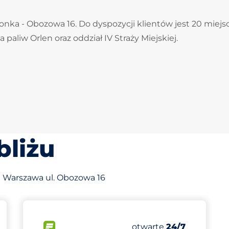
onka - Obozowa 16. Do dyspozycji klientów jest 20 miejs
paliw Orlen oraz oddział IV Straży Miejskiej.
bliżu
a Warszawa ul. Obozowa 16
874 m
972
ba miejsc
Całkowita liczba miej
arkingowych:
FLOW
Liczba miejsc parkingo
Sobota
otwarte
24/7