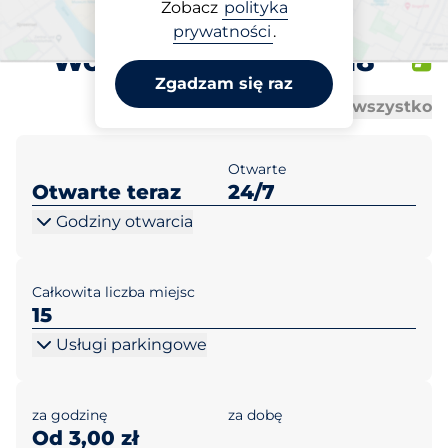
Zobacz
polityka
Carrefour Warszawa ul.
prywatności
.
Wojciechowskiego 18
Zgadzam się raz
Al
Al
Otwórz wszystko
Zamknij wszystko
Otwarte
Otwarte teraz
24/7
Godziny otwarcia
Całkowita liczba miejsc
15
Usługi parkingowe
za godzinę
za dobę
Od 3,00 zł