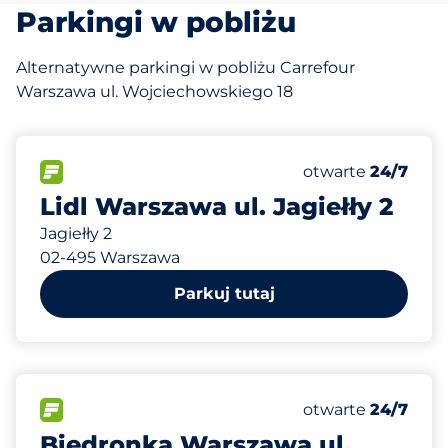
Parkingi w pobliżu
Alternatywne parkingi w pobliżu Carrefour
Warszawa ul. Wojciechowskiego 18
280 m
85
0
Całkowita liczba
Disabled Spaces
FLOW&nbsp
Liczba miejsc par
Czwartek&nbsp
otwarte
24/7
Lidl Warszawa ul. Jagiełły 2
Jagiełły 2
02-495 Warszawa
Parkuj tutaj
666 m
40
Całkowita liczba
FLOW&nbsp
Liczba miejsc par
Czwartek&nbsp
otwarte
24/7
Biedronka Warszawa ul.