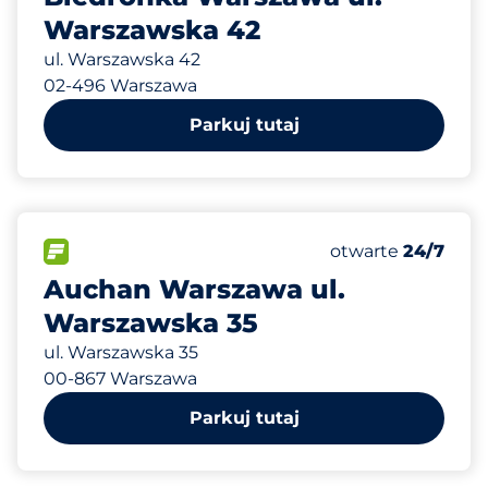
Warszawska 42
ul. Warszawska 42
02-496 Warszawa
Parkuj tutaj
805 m
6
Całkowita liczba
FLOW&nbsp
Liczba miejsc par
Czwartek&nbsp
otwarte
24/7
Auchan Warszawa ul.
Warszawska 35
ul. Warszawska 35
00-867 Warszawa
Parkuj tutaj