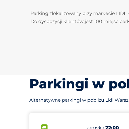
Parking zlokalizowany przy markecie LIDL -
Do dyspozycji klientów jest 100 miejsc pa
Parkingi w po
Alternatywne parkingi w pobliżu Lidl Warsz
782 m
215
Całkowita liczba
FLOW
Liczba miejsc par
zamyka
22:00