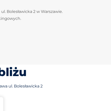
 ul. Bolesławicka 2 w Warszawie.
rkingowych.
bliżu
awa ul. Bolesławicka 2
 miejsc
kingowych: