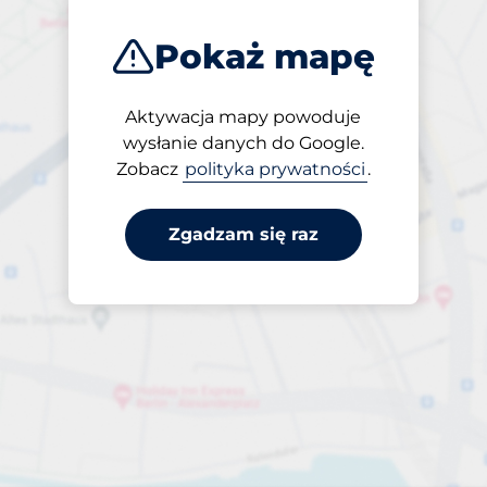
Pokaż mapę
Aktywacja mapy powoduje
Otwarte
wysłanie danych do Google.
24/7
Zobacz
polityka prywatności
.
Zgadzam się raz