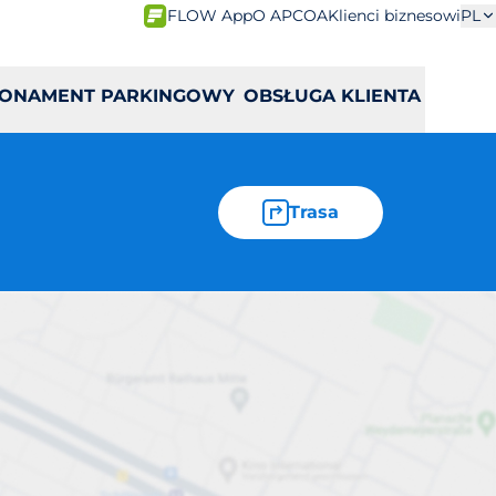
FLOW App
O APCOA
Klienci biznesowi
PL
ONAMENT PARKINGOWY
OBSŁUGA KLIENTA
Trasa
wicka 2