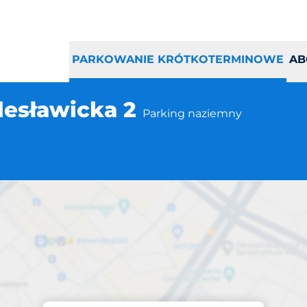
PARKOWANIE KRÓTKOTERMINOWE
AB
olesławicka 2
Parking naziemny
Parking na miejscu
rszawa ul. Bolesła