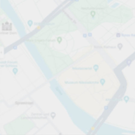
Otwarte teraz
Godziny otwarcia
Całkowita liczba miejsc
100
Usługi parkingowe
Za godzinę
od 3,00 zł
Ceny i płatności