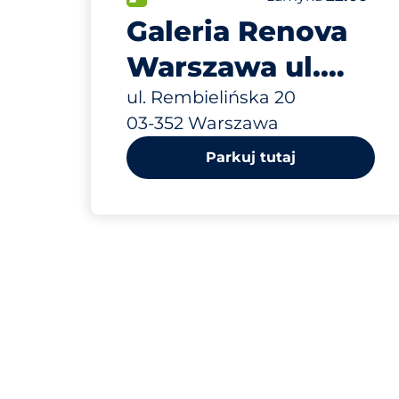
Galeria Renova
Warszawa ul.
Rembielińska 20
ul. Rembielińska 20
03-352 Warszawa
Parkuj tutaj