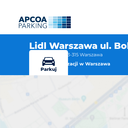
Lidl Warszawa ul. B
Bolesławicka 2, 03-315 Warszawa
Więcej lokalizacji w Warszawa
Parkuj
Lidl Wa