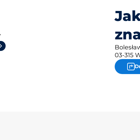
Jak
zna
4
Bolesła
03-315 
D