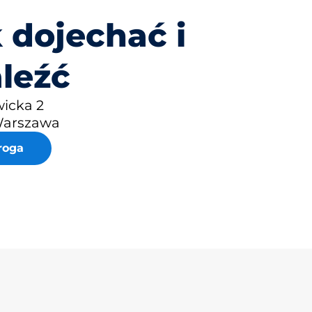
 dojechać i
leźć
wicka 2
Warszawa
roga