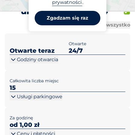
Przy Ratuszu Warszawa
prywatności
.
ul. Górczewska 224
Zgadzam się raz
Al
Al
Otwórz wszystko
Zamknij wszystko
Otwarte
Otwarte teraz
24/7
Godziny otwarcia
Całkowita liczba miejsc
15
Usługi parkingowe
Za godzinę
od 1,00 zł
Ceny i płatności