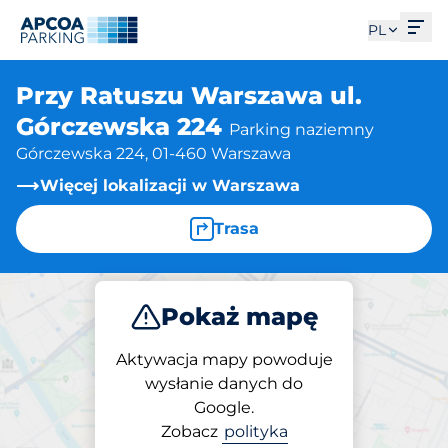
Otw
PL
Przy Ratuszu Warszawa ul.
Górczewska 224
Parking naziemny
Górczewska 224, 01-460 Warszawa
Więcej lokalizacji w Warszawa
Trasa
Pokaż mapę
Parkuj
Aktywacja mapy powoduje
wysłanie danych do
Google.
Parking na miejscu
Zobacz
polityka