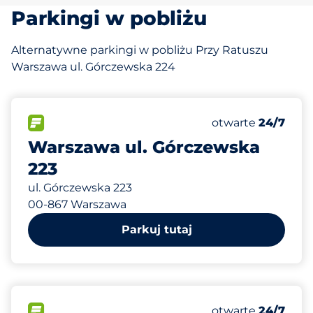
Parkingi w pobliżu
Alternatywne parkingi w pobliżu Przy Ratuszu
Warszawa ul. Górczewska 224
477 m
17
Całkowita liczba
FLOW
Liczba miejsc par
otwarte
24/7
Warszawa ul. Górczewska
223
ul. Górczewska 223
00-867 Warszawa
Parkuj tutaj
791 m
100
Całkowita liczba
FLOW
Liczba miejsc par
otwarte
24/7