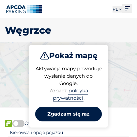
Otw
PL
Węgrzce
Pokaż mapę
Parkuj
Aktywacja mapy powoduje
wysłanie danych do
Google.
Wybierz miejsce
Zobacz
polityka
parkingowe w Węgrzce
prywatności
.
Zgadzam się raz
Otwórz teraz
FLOW
Kierowca i opcje pojazdu