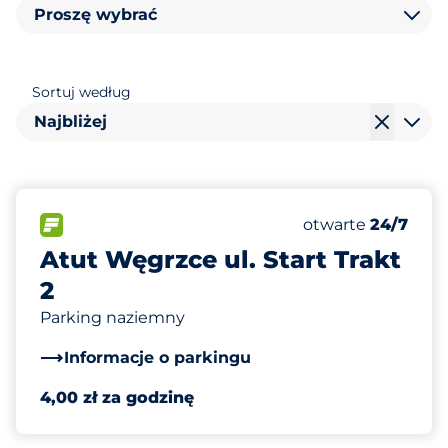
Proszę wybrać
Sortuj według
Najbliżej
140
Całkowita liczba
FLOW
Liczba miejsc par
otwarte
24/7
Atut Węgrzce ul. Start Trakt
2
Parking naziemny
Informacje o parkingu
4,00 zł za godzinę