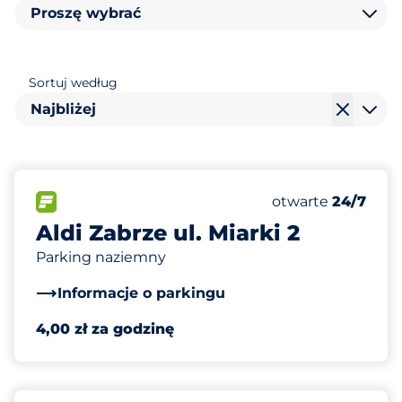
Proszę wybrać
Sortuj według
Najbliżej
50
Całkowita liczba
FLOW&nbsp
Liczba miejsc par
Piątek&nbsp
otwarte
24/7
Aldi Zabrze ul. Miarki 2
Parking naziemny
Informacje o parkingu
4,00 zł za godzinę