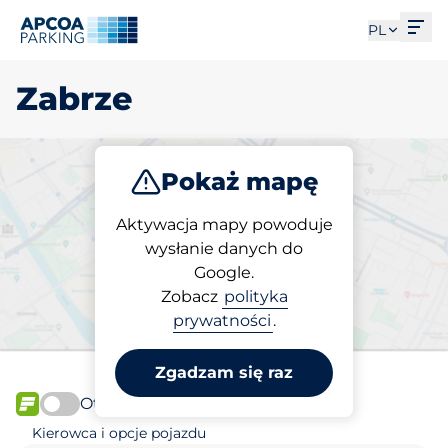
Otw
PL
Zabrze
Pokaż mapę
Parkuj
Aktywacja mapy powoduje
wysłanie danych do
Google.
Wybierz miejsce
Zobacz
polityka
parkingowe w Zabrze
prywatności
.
Zgadzam się raz
Otwórz teraz
FLOW
Kierowca i opcje pojazdu