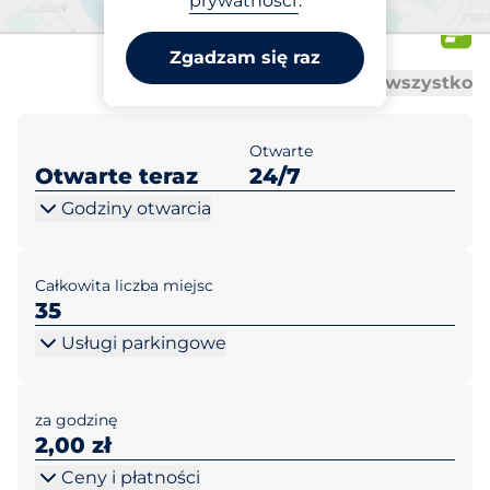
prywatności
.
Kłosowa 1
Zgadzam się raz
Al
Al
Otwórz wszystko
Zamknij wszystko
Otwarte
Otwarte teraz
24/7
Godziny otwarcia
Całkowita liczba miejsc
35
Usługi parkingowe
za godzinę
2,00 zł
Ceny i płatności