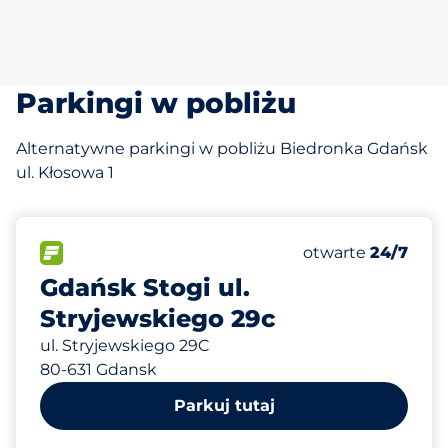
Parkingi w pobliżu
Alternatywne parkingi w pobliżu Biedronka Gdańsk
ul. Kłosowa 1
274 m
50
Całkowita liczba
FLOW
Liczba miejsc par
otwarte
24/7
Gdańsk Stogi ul.
Stryjewskiego 29c
ul. Stryjewskiego 29C
80-631 Gdansk
Parkuj tutaj